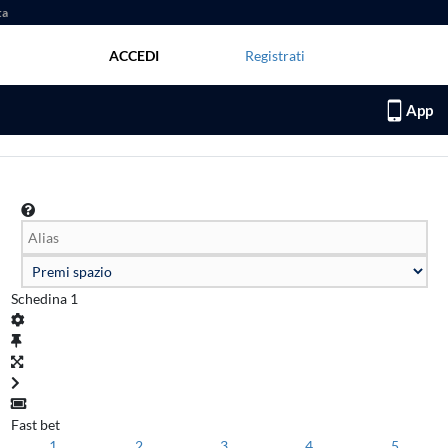
ta
ACCEDI
Registrati
App
Schedina
1
0
Fast bet
1
2
3
4
5