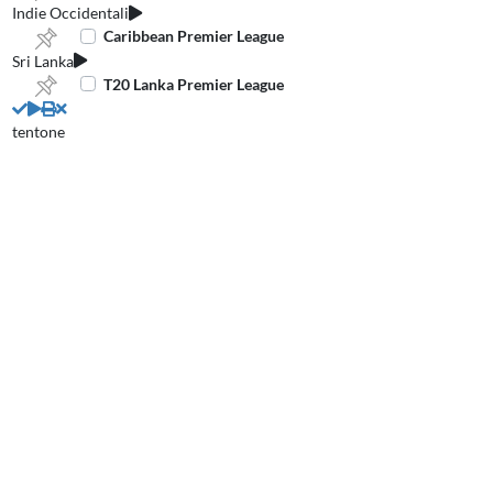
Indie Occidentali
Caribbean Premier League
Sri Lanka
T20 Lanka Premier League
tentone