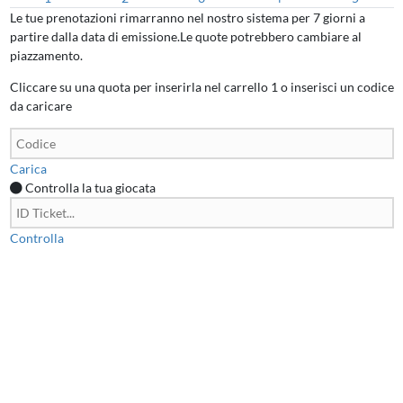
Le tue prenotazioni rimarranno nel nostro sistema per 7 giorni a
partire dalla data di emissione.Le quote potrebbero cambiare al
piazzamento.
Cliccare su una quota per inserirla nel carrello
1
o inserisci un codice
da caricare
Carica
Controlla la tua giocata
Controlla