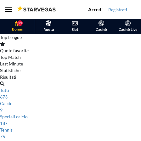
Accedi
Registrati
21
Bonus
Ruota
Slot
Casinò
Casinò Live
Top League
Quote favorite
Top Match
Last Minute
Statistiche
Risultati
Tutti
673
Calcio
9
Speciali calcio
187
Tennis
76