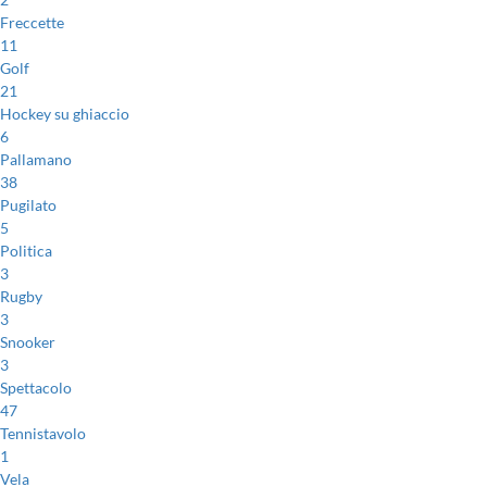
Freccette
11
Golf
21
Hockey su ghiaccio
6
Pallamano
38
Pugilato
5
Politica
3
Rugby
3
Snooker
3
Spettacolo
47
Tennistavolo
1
Vela