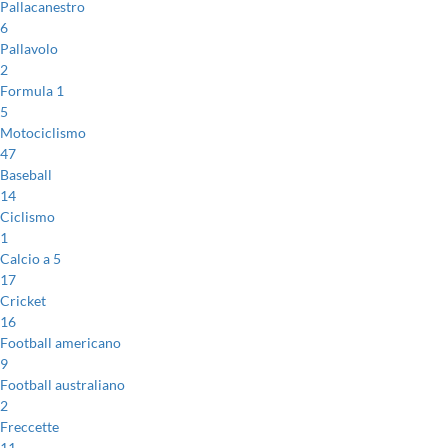
Pallacanestro
6
Pallavolo
2
Formula 1
5
Motociclismo
47
Baseball
14
Ciclismo
1
Calcio a 5
17
Cricket
16
Football americano
9
Football australiano
2
Freccette
11