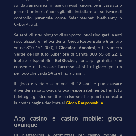
sui dati anagrafici in fase di registrazione. Se in casa sono
presenti minori, è consigliabile installare un software di
controllo parentale come SaferInternet, NetNanny o
CyberPatrol.
Se senti di aver bisogno di supporto, puoi rivolgerti a enti
specializzati e indipendenti:
Gioca Responsabile
(numero
verde 800 151 000), i
Giocatori Anonimi
, o il Numero
Verde dell'Istituto Superiore di Sanità
800 55 88 22
. È
inoltre disponibile
BetBlocker
, un'app gratuita che
consente di bloccare l'accesso ai siti di gioco per un
periodo che va da 24 ore fino a 5 anni.
Il gioco è vietato ai minori di 18 anni e può causare
dipendenza patologica.
Gioca responsabilmente.
Per tutti
i dettagli, gli strumenti e le risorse di supporto, consulta
la nostra pagina dedicata al
Gioco Responsabile
.
App casino e casino mobile: gioca
ovunque
La piattaforma è ottimizzata per
casino mobile
e