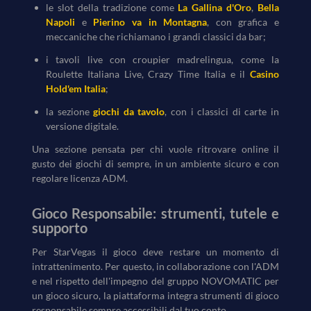
le slot della tradizione come
La Gallina d'Oro
,
Bella
Napoli
e
Pierino va in Montagna
, con grafica e
meccaniche che richiamano i grandi classici da bar;
i tavoli live con croupier madrelingua, come la
Roulette Italiana Live, Crazy Time Italia e il
Casino
Hold'em Italia
;
la sezione
giochi da tavolo
, con i classici di carte in
versione digitale.
Una sezione pensata per chi vuole ritrovare online il
gusto dei giochi di sempre, in un ambiente sicuro e con
regolare licenza ADM.
Gioco Responsabile: strumenti, tutele e
supporto
Per StarVegas il gioco deve restare un momento di
intrattenimento. Per questo, in collaborazione con l'ADM
e nel rispetto dell'impegno del gruppo NOVOMATIC per
un gioco sicuro, la piattaforma integra strumenti di gioco
responsabile sempre accessibili dal tuo conto.