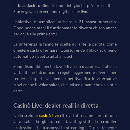
Il
blackjack online
è uno dei giochi più presenti su
StarVegas, sia in versione digitale che
live
.
L’obiettivo è semplice: arrivare a
21 senza superarlo
.
Dopo poche mani il funzionamento diventa chiaro anche
per chi è alle prime armi.
La differenza la fanno le scelte durante la partita, come
chiedere carta
o
fermarsi
. Questo rende il blackjack meno
automatico rispetto ad altri giochi.
Sono disponibili anche tavoli live con
dealer reali
, oltre a
varianti che introducono regole leggermente diverse per
rendere l’esperienza meno ripetitiva. Tra le alternative
trovi anche il
videopoker
, che unisce dinamiche da slot e
carte.
Casinò Live: dealer reali in diretta
Nella sezione
casinò live
ritrovi tutta l'atmosfera di una
vera sala da gioco, con tavoli gestiti da croupier
professionisti e trasmessi in streaming HD direttamente