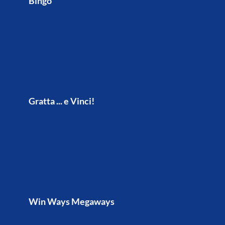
Bingo
Gratta ... e Vinci!
Win Ways Megaways