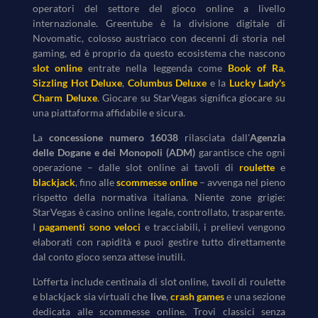
operatori del settore del gioco online a livello
internazionale. Greentube è la divisione digitale di
Novomatic, colosso austriaco con decenni di storia nel
gaming, ed è proprio da questo ecosistema che nascono
slot online
entrate nella leggenda come
Book of Ra
,
Sizzling Hot Deluxe
,
Columbus Deluxe
e la
Lucky Lady's
Charm Deluxe
. Giocare su StarVegas significa giocare su
una piattaforma affidabile e sicura.
La
concessione numero 16038
rilasciata dall'
Agenzia
delle Dogane e dei Monopoli (ADM)
garantisce che ogni
operazione – dalle slot online ai tavoli di
roulette
e
blackjack
, fino alle
scommesse online
– avvenga nel pieno
rispetto della normativa italiana. Niente zone grigie:
StarVegas è casino online legale, controllato, trasparente.
I
pagamenti sono veloci
e tracciabili, i prelievi vengono
elaborati con rapidità e puoi gestire tutto direttamente
dal conto gioco senza attese inutili.
L'offerta include centinaia di slot online, tavoli di roulette
e blackjack sia virtuali che
live
,
crash games
e una sezione
dedicata alle scommesse online. Trovi classici senza