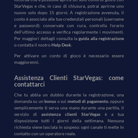
StarVegas e che, in caso di chiusura, potrai aprirne uno
nuovo solo dopo 15 giorni. A registrazione avvenuta, il
conto è associato alle tue credenziali personali (username
e password): conservale con cura, controlla l'orario
dell'ultimo accesso e verifica regolarmente i movimenti.
Per maggiori dettagli consulta la
guida alla registrazione
o contatta il nostro
Help Desk
.
Per attivare un conto di gioco è necessario essere
maggiorenni.
Assistenza Clienti StarVegas: come
contattarci
Che tu abbia un dubbio durante la registrazione, una
domanda su un
bonus
o sui
metodi di pagamento
, oppure
semplicemente ti serva una mano durante una partita, il
servizio di
assistenza clienti StarVegas
è a tua
disposizione tutti i giorni della settimana. Nessuna
richiesta viene lasciata in sospeso: ogni canale ti mette in
contatto con un operatore reale.