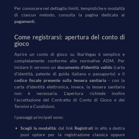
Per conoscere nel dettaglio limiti, tempistiche e modalità
di ciascun metodo, consulta la pagina dedicata ai
pagamenti
.
Come registrarsi: apertura del conto di
gioco
Aprire un conto di gioco su StarVegas è semplice e
completamente conforme alle normative ADM. Per
iniziare ti servono un
documento d'identità valido
(carta
d'identità, patente di guida italiana o passaporto) e il
codice fiscale presente sulla tessera sanitaria
- con la
carta d'identità elettronica, invece, la tessera sanitaria
non è necessaria. L'apertura richiede inoltre
l'accettazione del Contratto di Conto di Gioco e dei
Termini e Condizioni.
I passaggi principali sono:
Scegli la modalità
: dal link
Registrati
in alto a destra
puoi optare per la registrazione classica oppure