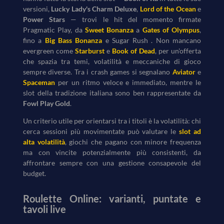
versioni,
Lucky Lady's Charm Deluxe
,
Lord of the Ocean
e
Power Stars
— trovi le hit del momento firmate
Pragmatic Play, da
Sweet Bonanza
a
Gates of Olympus
,
fino a
Big Bass Bonanza
e Sugar Rush . Non mancano
evergreen come
Starburst
e
Book of Dead
, per un'offerta
che spazia tra temi, volatilità e meccaniche di gioco
sempre diverse. Tra i crash games si segnalano
Aviator
e
Spaceman
per un ritmo veloce e immediato, mentre le
slot della tradizione italiana sono ben rappresentate da
Fowl Play Gold
.
Un criterio utile per orientarsi tra i titoli è la volatilità: chi
cerca sessioni più movimentate può valutare le
slot ad
alta volatilità
, giochi che pagano con minore frequenza
ma con vincite potenzialmente più consistenti, da
affrontare sempre con una gestione consapevole del
budget.
Roulette Online: varianti, puntate e
tavoli live