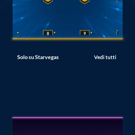
7
8
9
10
Solo su Starvegas
Vedi tutti