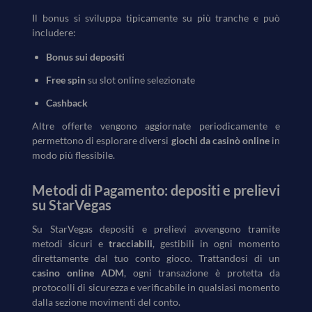
Il bonus si sviluppa tipicamente su più tranche e può
includere:
Bonus sui depositi
Free spin
su slot online selezionate
Cashback
Altre offerte vengono aggiornate periodicamente e
permettono di esplorare diversi
giochi da casinò online
in
modo più flessibile.
Metodi di Pagamento: depositi e prelievi
su StarVegas
Su StarVegas depositi e prelievi avvengono tramite
metodi sicuri e
tracciabili
, gestibili in ogni momento
direttamente dal tuo conto gioco. Trattandosi di un
casino online ADM
, ogni transazione è protetta da
protocolli di sicurezza e verificabile in qualsiasi momento
dalla sezione movimenti del conto.