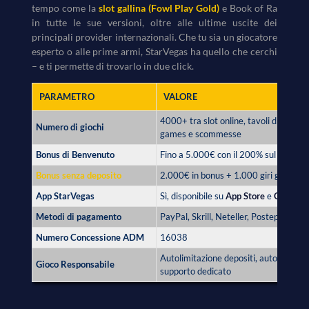
tempo come la
slot gallina (Fowl Play Gold)
e Book of Ra
in tutte le sue versioni, oltre alle ultime uscite dei
principali provider internazionali. Che tu sia un giocatore
esperto o alle prime armi, StarVegas ha quello che cerchi
– e ti permette di trovarlo in due click.
PARAMETRO
VALORE
4000+ tra slot online, tavoli di roulette
Numero di giochi
games e scommesse
Bonus di Benvenuto
Fino a 5.000€ con il 200% sul primo d
Bonus senza deposito
2.000€ in bonus + 1.000 giri gratis c
App StarVegas
Sì, disponibile su
App Store
e
Google P
Metodi di pagamento
PayPal, Skrill, Neteller, Postepay, Cart
Numero Concessione ADM
16038
Autolimitazione depositi, autoesclusio
Gioco Responsabile
supporto dedicato