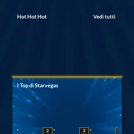
Hot Hot Hot
Vedi tutti
I Top di Starvegas
1
2
3
4