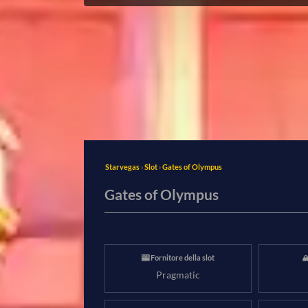
Starvegas
›
Slot
›
Gates of Olympus
Gates of Olympus
🎰 Fornitore della slot

Pragmatic