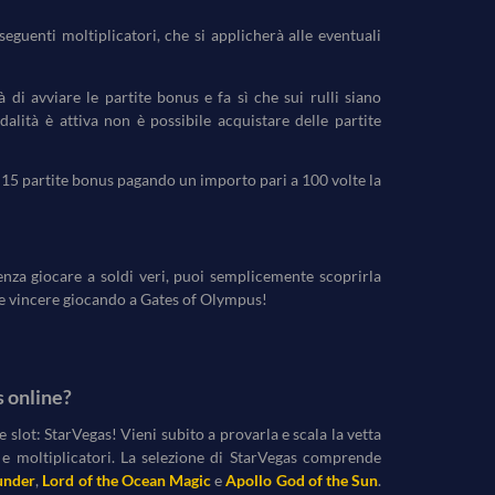
eguenti moltiplicatori, che si applicherà alle eventuali
 di avviare le partite bonus e fa sì che sui rulli siano
alità è attiva non è possibile acquistare delle partite
e 15 partite bonus pagando un importo pari a 100 volte la
nza giocare a soldi veri, puoi semplicemente scoprirla
 e vincere giocando a Gates of Olympus!
 online?
 slot: StarVegas! Vieni subito a provarla e scala la vetta
 e moltiplicatori. La selezione di StarVegas comprende
under
,
Lord of the Ocean Magic
e
Apollo God of the Sun
.