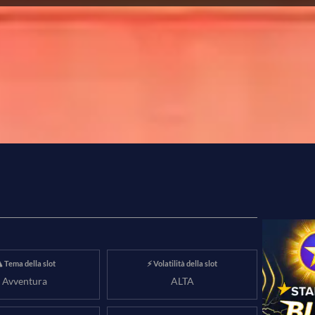
️ Tema della slot
⚡ Volatilità della slot
Avventura
ALTA