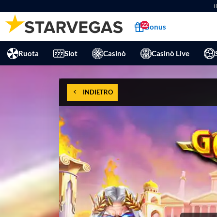
I
22
Bonus
Ruota
Slot
Casinò
Casinò Live
INDIETRO