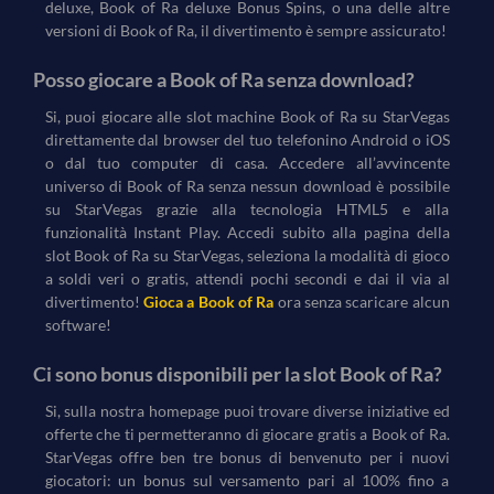
deluxe, Book of Ra deluxe Bonus Spins, o una delle altre
versioni di Book of Ra, il divertimento è sempre assicurato!
Posso giocare a Book of Ra senza download?
Si, puoi giocare alle slot machine Book of Ra su StarVegas
direttamente dal browser del tuo telefonino Android o iOS
o dal tuo computer di casa. Accedere all’avvincente
universo di Book of Ra senza nessun download è possibile
su StarVegas grazie alla tecnologia HTML5 e alla
funzionalità Instant Play. Accedi subito alla pagina della
slot Book of Ra su StarVegas, seleziona la modalità di gioco
a soldi veri o gratis, attendi pochi secondi e dai il via al
divertimento!
Gioca a Book of Ra
ora senza scaricare alcun
software!
Ci sono bonus disponibili per la slot Book of Ra?
Si, sulla nostra homepage puoi trovare diverse iniziative ed
offerte che ti permetteranno di giocare gratis a Book of Ra.
StarVegas offre ben tre bonus di benvenuto per i nuovi
giocatori: un bonus sul versamento pari al 100% fino a