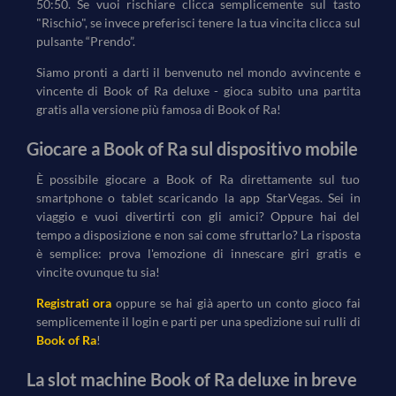
50:50. Se vuoi rischiare clicca semplicemente sul tasto
"Rischio", se invece preferisci tenere la tua vincita clicca sul
pulsante “Prendo”.
Siamo pronti a darti il benvenuto nel mondo avvincente e
vincente di Book of Ra deluxe - gioca subito una partita
gratis alla versione più famosa di Book of Ra!
Giocare a Book of Ra sul dispositivo mobile
È possibile giocare a Book of Ra direttamente sul tuo
smartphone o tablet scaricando la app StarVegas. Sei in
viaggio e vuoi divertirti con gli amici? Oppure hai del
tempo a disposizione e non sai come sfruttarlo? La risposta
è semplice: prova l'emozione di innescare giri gratis e
vincite ovunque tu sia!
Registrati ora
oppure se hai già aperto un conto gioco fai
semplicemente il login e parti per una spedizione sui rulli di
Book of Ra
!
La slot machine Book of Ra deluxe in breve