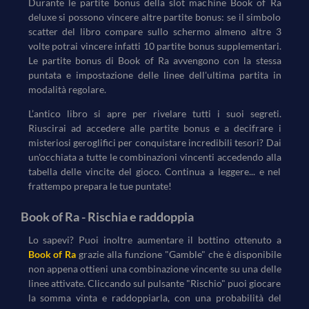
Durante le partite bonus della slot machine Book of Ra
deluxe si possono vincere altre partite bonus: se il simbolo
scatter del libro compare sullo schermo almeno altre 3
volte potrai vincere infatti 10 partite bonus supplementari.
Le partite bonus di Book of Ra avvengono con la stessa
puntata e impostazione delle linee dell'ultima partita in
modalità regolare.
L’antico libro si apre per rivelare tutti i suoi segreti.
Riuscirai ad accedere alle partite bonus e a decifrare i
misteriosi geroglifici per conquistare incredibili tesori? Dai
un'occhiata a tutte le combinazioni vincenti accedendo alla
tabella delle vincite del gioco. Continua a leggere... e nel
frattempo prepara le tue puntate!
Book of Ra - Rischia e raddoppia
Lo sapevi? Puoi inoltre aumentare il bottino ottenuto a
Book of Ra
grazie alla funzione "Gamble" che è disponibile
non appena ottieni una combinazione vincente su una delle
linee attivate. Cliccando sul pulsante "Rischio" puoi giocare
la somma vinta e raddoppiarla, con una probabilità del