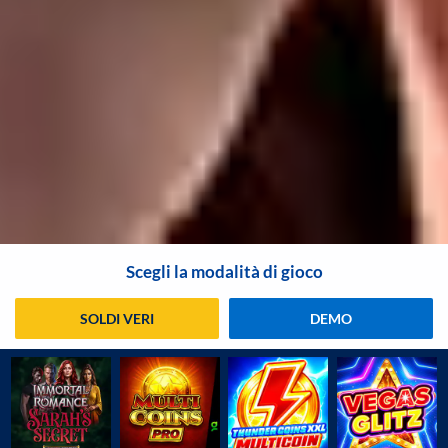
Scegli la modalità di gioco
SOLDI VERI
DEMO