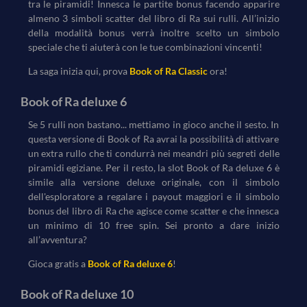
tra le piramidi! Innesca le partite bonus facendo apparire
almeno 3 simboli scatter del libro di Ra sui rulli. All’inizio
della modalità bonus verrà inoltre scelto un simbolo
speciale che ti aiuterà con le tue combinazioni vincenti!
La saga inizia qui, prova
Book of Ra Classic
ora!
Book of Ra deluxe 6
Se 5 rulli non bastano... mettiamo in gioco anche il sesto. In
questa versione di Book of Ra avrai la possibilità di attivare
un extra rullo che ti condurrà nei meandri più segreti delle
piramidi egiziane. Per il resto, la slot Book of Ra deluxe 6 è
simile alla versione deluxe originale, con il simbolo
dell'esploratore a regalare i payout maggiori e il simbolo
bonus del libro di Ra che agisce come scatter e che innesca
un minimo di 10 free spin. Sei pronto a dare inizio
all’avventura?
Gioca gratis a
Book of Ra deluxe 6
!
Book of Ra deluxe 10