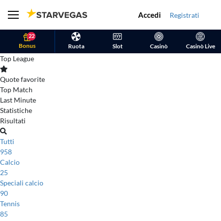
Accedi
Registrati
22
Bonus
Ruota
Slot
Casinò
Casinò Live
Top League
Quote favorite
Top Match
Last Minute
Statistiche
Risultati
Tutti
958
Calcio
25
Speciali calcio
90
Tennis
85