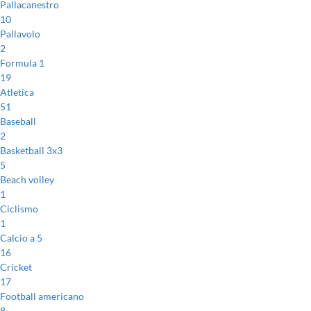
Pallacanestro
10
Pallavolo
2
Formula 1
19
Atletica
51
Baseball
2
Basketball 3x3
5
Beach volley
1
Ciclismo
1
Calcio a 5
16
Cricket
17
Football americano
8