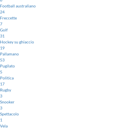
Football australiano
24
Freccette
7
Golf
31
Hockey su ghiaccio
19
Pallamano
53
Pugilato
5
Politica
17
Rugby
3
Snooker
3
Spettacolo
1
Vela