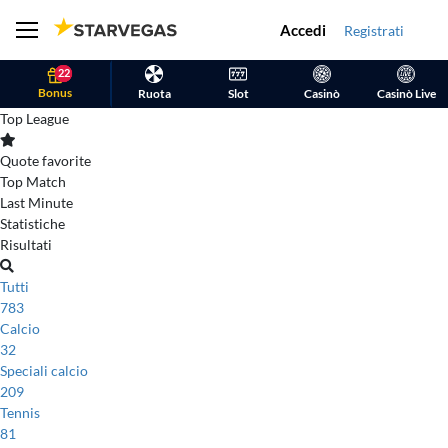
Accedi
Registrati
22
Bonus
Ruota
Slot
Casinò
Casinò Live
Top League
Quote favorite
Top Match
Last Minute
Statistiche
Risultati
Tutti
783
Calcio
32
Speciali calcio
209
Tennis
81