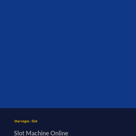
Starvegas
›
Slot
Slot Machine Online