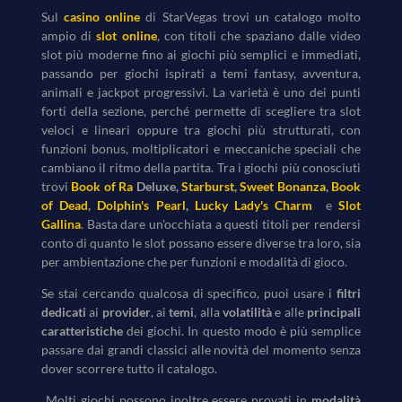
Sul
casino online
di StarVegas trovi un catalogo molto
ampio di
slot online
, con titoli che spaziano dalle video
slot più moderne fino ai giochi più semplici e immediati,
passando per giochi ispirati a temi fantasy, avventura,
animali e jackpot progressivi. La varietà è uno dei punti
forti della sezione, perché permette di scegliere tra slot
veloci e lineari oppure tra giochi più strutturati, con
funzioni bonus, moltiplicatori e meccaniche speciali che
cambiano il ritmo della partita. Tra i giochi più conosciuti
trovi
Book of Ra
Deluxe,
Starburst
,
Sweet Bonanza
,
Book
of Dead
,
Dolphin's Pearl
,
Lucky Lady's Charm
e
Slot
Gallina
. Basta dare un'occhiata a questi titoli per rendersi
conto di quanto le slot possano essere diverse tra loro, sia
per ambientazione che per funzioni e modalità di gioco.
Se stai cercando qualcosa di specifico, puoi usare i
filtri
dedicati
ai
provider
, ai
temi
, alla
volatilità
e alle
principali
caratteristiche
dei giochi. In questo modo è più semplice
passare dai grandi classici alle novità del momento senza
dover scorrere tutto il catalogo.
Molti giochi possono inoltre essere provati in
modalità