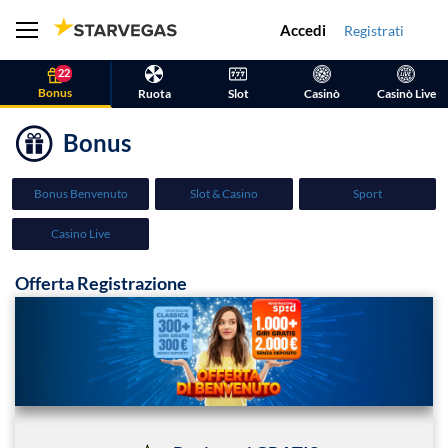
Accedi
Registrati
22
Bonus
Ruota
Slot
Casinò
Casinò Live
Bonus
Bonus Benvenuto
Slot & Casino
Sport
Casino Live
Offerta Registrazione