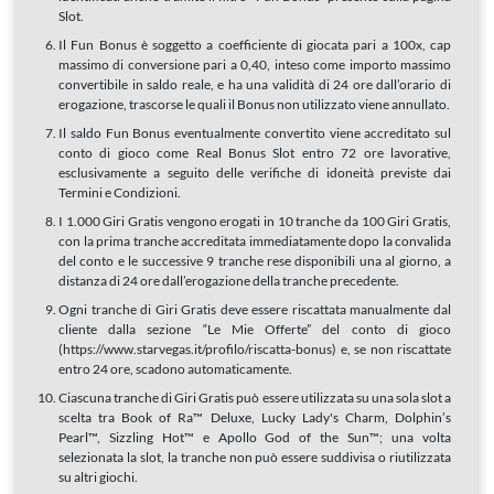
Slot.
Il Fun Bonus è soggetto a coefficiente di giocata pari a 100x, cap
massimo di conversione pari a 0,40, inteso come importo massimo
convertibile in saldo reale, e ha una validità di 24 ore dall’orario di
erogazione, trascorse le quali il Bonus non utilizzato viene annullato.
Il saldo Fun Bonus eventualmente convertito viene accreditato sul
conto di gioco come Real Bonus Slot entro 72 ore lavorative,
esclusivamente a seguito delle verifiche di idoneità previste dai
Termini e Condizioni.
I 1.000 Giri Gratis vengono erogati in 10 tranche da 100 Giri Gratis,
con la prima tranche accreditata immediatamente dopo la convalida
del conto e le successive 9 tranche rese disponibili una al giorno, a
distanza di 24 ore dall’erogazione della tranche precedente.
Ogni tranche di Giri Gratis deve essere riscattata manualmente dal
cliente dalla sezione “Le Mie Offerte” del conto di gioco
(https://www.starvegas.it/profilo/riscatta-bonus) e, se non riscattate
entro 24 ore, scadono automaticamente.
Ciascuna tranche di Giri Gratis può essere utilizzata su una sola slot a
scelta tra Book of Ra™ Deluxe, Lucky Lady's Charm, Dolphin’s
Pearl™, Sizzling Hot™ e Apollo God of the Sun™; una volta
selezionata la slot, la tranche non può essere suddivisa o riutilizzata
su altri giochi.