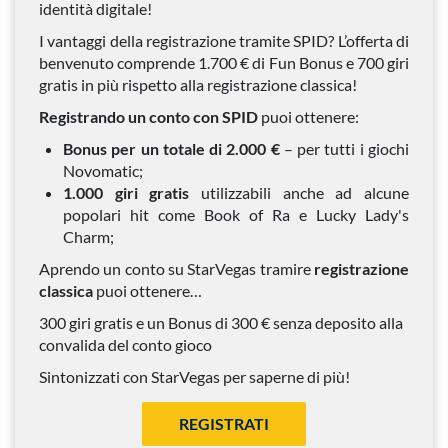
identità digitale!
I vantaggi della registrazione tramite SPID? L’offerta di
benvenuto comprende 1.700 € di Fun Bonus e 700 giri
gratis in più rispetto alla registrazione classica!
Registrando un conto con SPID
puoi ottenere:
Bonus
per un totale di 2.000 €
– per tutti i giochi
Novomatic;
1.000 giri gratis
utilizzabili anche ad alcune
popolari hit come Book of Ra e Lucky Lady's
Charm;
Aprendo un conto su StarVegas tramire
registrazione
classica
puoi ottenere…
300 giri gratis e un Bonus di 300 € senza deposito alla
convalida del conto gioco
Sintonizzati con StarVegas per saperne di più!
REGISTRATI