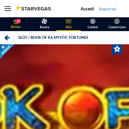
Accedi
Registrati
21
Bonus
Ruota
Slot
Casinò
Casinò Live
SLOT / BOOK OF RA MYSTIC FORTUNES