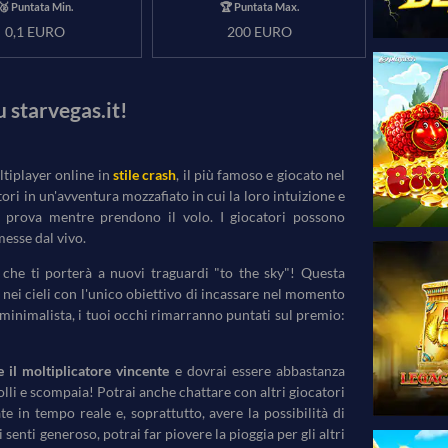
🥈 Puntata Min.
🏆 Puntata Max.
0,1 EURO
200 EURO
u starvegas.it!
tiplayer online in
stile crash
, il più famoso e giocato nel
ori in un'avventura mozzafiato in cui la loro intuizione e
la prova mentre prendono il volo. I giocatori possono
esse dal vivo.
 che ti porterà a nuovi traguardi "to the sky"! Questa
 nei cieli con l'unico obiettivo di incassare nel momento
minimalista, i tuoi occhi rimarranno puntati sul premio:
il moltiplicatore vincente
e dovrai essere abbastanza
lli e scompaia! Potrai anche chattare con altri giocatori
 in tempo reale e, soprattutto, avere la possibilità di
enti generoso, potrai far piovere la pioggia per gli altri