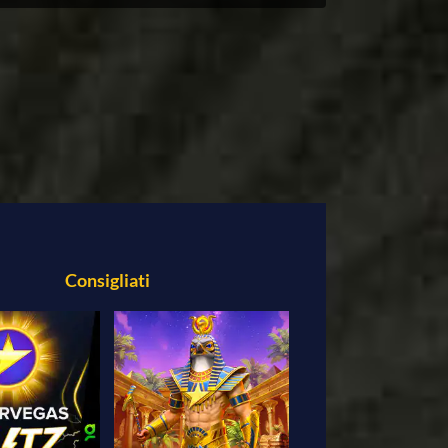
Consigliati