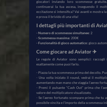
giocatori inviando loro scommesse gratuite.
continuerai la tua ascesa, inseguendo il mol
eccitazione si intensifica? Vai avanti e mostra la
e prova il brivido di una vita!
I dettagli più importanti di Avi
- Numero di scommesse simultanee
: 2
-
Scommessa massima
: 200€
- Funzionalità di gioco automatico
: gioco autom
Come giocare ad Aviator ✈
Le regole di Aviator sono semplici: raccogli 
esattamente come puoi farlo.
- Piazza la tua scommessa prima del decollo. 
- Una volta iniziato il round, vedrai il moltipl
aumentando man mano che viaggia l'aereo fortu
- Premi il pulsante "Cash Out" prima che l'ae
valore del moltiplicatore visualizzato.
- Se l'aereo fortunato scompare prima che tu a
possibile vincita e l'importo della scommessa ini