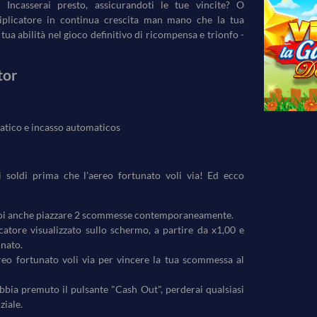
 Incasserai presto, assicurandoti le tue vincite? O
tiplicatore in continua crescita man mano che la tua
 tua abilità nel gioco definitivo di ricompensa e trionfo -
ator
atico e incasso automaticos
i soldi prima che l'aereo fortunato voli via! Ed ecco
Puoi anche piazzare 2 scommesse contemporaneamente.
icatore visualizzato sullo schermo, a partire da x1,00 e
nato.
reo fortunato voli via per vincere la tua scommessa al
bbia premuto il pulsante "Cash Out", perderai qualsiasi
ziale.