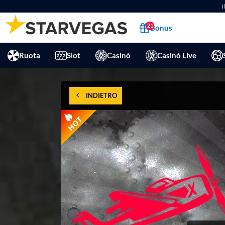
I
21
Bonus
Ruota
Slot
Casinò
Casinò Live
INDIETRO