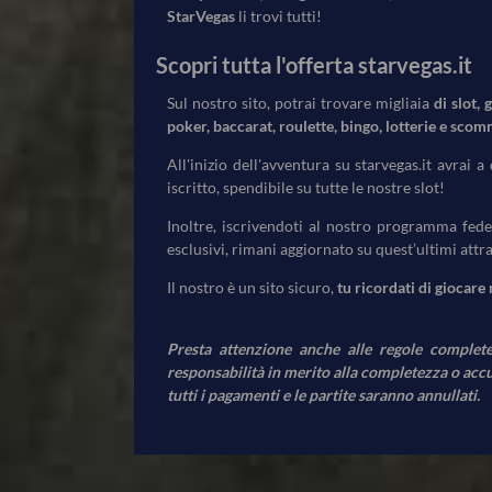
StarVegas
li trovi tutti!
Scopri tutta l'offerta starvegas.it
Sul nostro sito, potrai trovare migliaia
di slot, 
poker, baccarat, roulette, bingo, lotterie e sco
All'inizio dell'avventura su starvegas.it avrai 
iscritto, spendibile su tutte le nostre slot!
Inoltre, iscrivendoti al nostro programma fedel
esclusivi, rimani aggiornato su quest’ultimi attr
Il nostro è un sito sicuro,
tu ricordati di giocar
Presta attenzione anche alle regole complete 
responsabilità in merito alla completezza o accu
tutti i pagamenti e le partite saranno annullati.