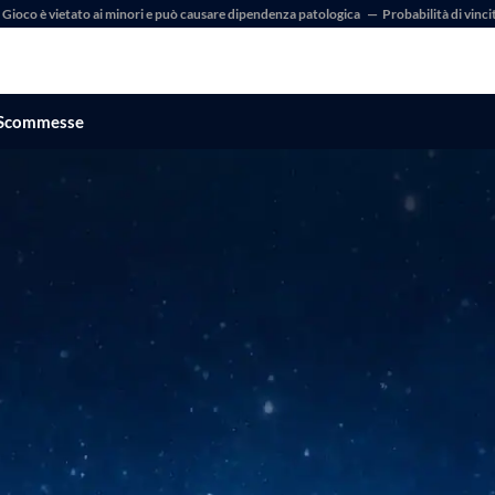
l Gioco è vietato ai minori e può causare dipendenza patologica
—
Probabilità di vinci
Scommesse