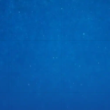
20
Shining
Golden
Crown
Coins
GIOCA!
GIOCA!
100
40
Burning
Burning
Hot
Hot
GIOCA!
GIOCA!