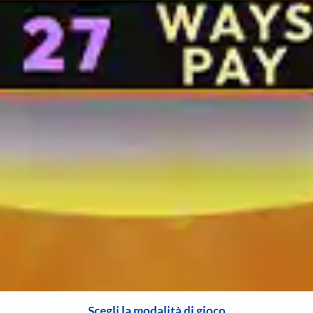
Scegli la modalità di gioco