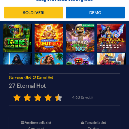
SOLDI VERI
DEMO
Starvegas
›
Slot
›
27 Eternal Hot
27 Eternal Hot
4,60
(
5
voti)
🎰 Fornitore della slot
🏔️ Tema della slot
Amusnet
Frutta