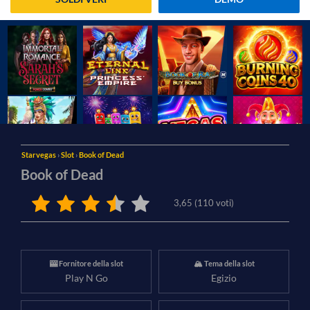
Starvegas
›
Slot
›
Book of Dead
Book of Dead
3,65
(
110
voti)
🎰 Fornitore della slot
🏔️ Tema della slot
Play N Go
Egizio