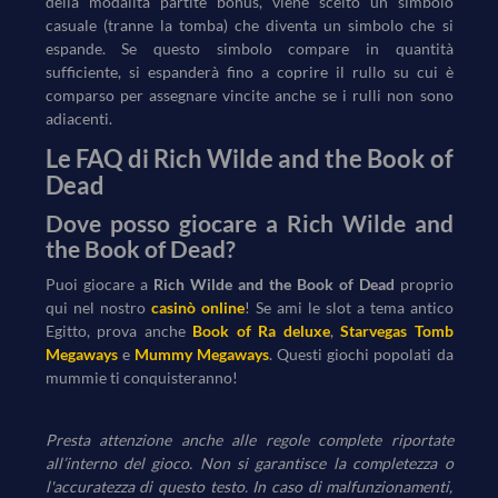
della modalità partite bonus, viene scelto un simbolo
casuale (tranne la tomba) che diventa un simbolo che si
espande. Se questo simbolo compare in quantità
sufficiente, si espanderà fino a coprire il rullo su cui è
comparso per assegnare vincite anche se i rulli non sono
adiacenti.
Le FAQ di Rich Wilde and the Book of
Dead
Dove posso giocare a Rich Wilde and
the Book of Dead?
Puoi giocare a
Rich Wilde and the Book of Dead
proprio
qui nel nostro
casinò online
! Se ami le slot a tema antico
Egitto, prova anche
Book of Ra deluxe
,
Starvegas Tomb
Megaways
e
Mummy Megaways
. Questi giochi popolati da
mummie ti conquisteranno!
Presta attenzione anche alle regole complete riportate
all’interno del gioco. Non si garantisce la completezza o
l'accuratezza di questo testo. In caso di malfunzionamenti,