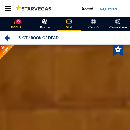
Accedi
Registrati
22
Bonus
Ruota
Slot
Casinò
Casinò Live
SLOT / BOOK OF DEAD