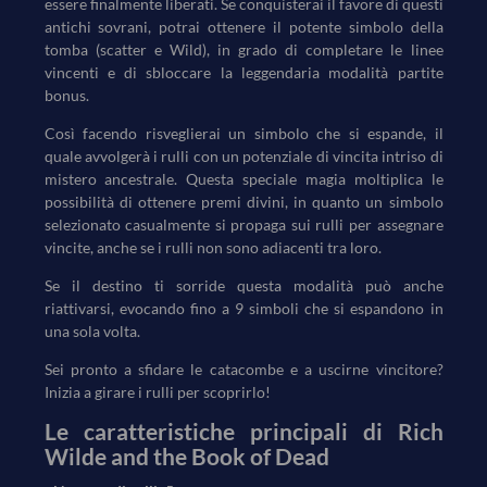
essere finalmente liberati. Se conquisterai il favore di questi
antichi sovrani, potrai ottenere il potente simbolo della
tomba (scatter e Wild), in grado di completare le linee
vincenti e di sbloccare la leggendaria modalità partite
bonus.
Così facendo risveglierai un simbolo che si espande, il
quale avvolgerà i rulli con un potenziale di vincita intriso di
mistero ancestrale. Questa speciale magia moltiplica le
possibilità di ottenere premi divini, in quanto un simbolo
selezionato casualmente si propaga sui rulli per assegnare
vincite, anche se i rulli non sono adiacenti tra loro.
Se il destino ti sorride questa modalità può anche
riattivarsi, evocando fino a 9 simboli che si espandono in
una sola volta.
Sei pronto a sfidare le catacombe e a uscirne vincitore?
Inizia a girare i rulli per scoprirlo!
Le caratteristiche principali di Rich
Wilde and the Book of Dead