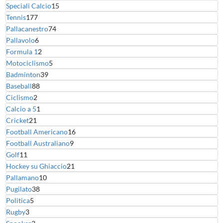
Speciali Calcio
15
Tennis
177
Pallacanestro
74
Pallavolo
6
Formula 1
2
Motociclismo
5
Badminton
39
Baseball
88
Ciclismo
2
Calcio a 5
1
Cricket
21
Football Americano
16
Football Australiano
9
Golf
11
Hockey su Ghiaccio
21
Pallamano
10
Pugilato
38
Politica
5
Rugby
3