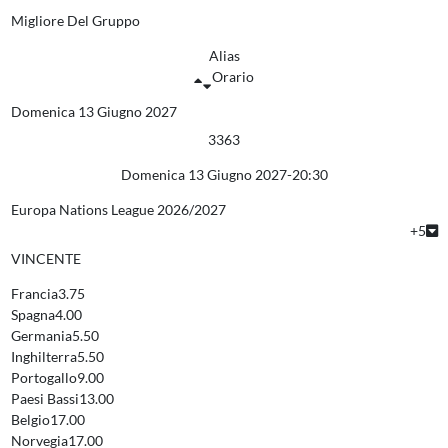
Migliore Del Gruppo
Alias
Orario
Domenica 13 Giugno 2027
3363
Domenica 13 Giugno 2027
-
20:30
Europa Nations League 2026/2027
+5
VINCENTE
Francia
3.75
Spagna
4.00
Germania
5.50
Inghilterra
5.50
Portogallo
9.00
Paesi Bassi
13.00
Belgio
17.00
Norvegia
17.00