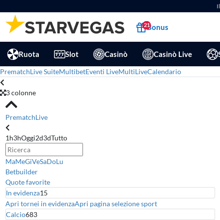
I
21
Bonus
Ruota
Slot
Casinò
Casinò Live
Prematch
Live Suite
Multibet
Eventi Live
MultiLive
Calendario
3 colonne
Prematch
Live
1h
3h
Oggi
2d
3d
Tutto
Ma
Me
Gi
Ve
Sa
Do
Lu
Betbuilder
Quote favorite
In evidenza
15
Apri tornei in evidenza
Apri pagina selezione sport
Calcio
683