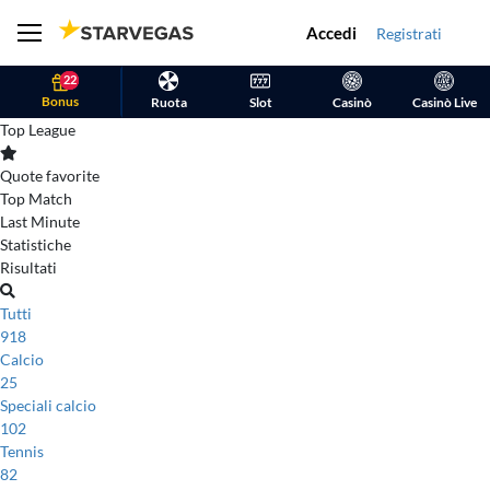
Accedi
Registrati
22
Bonus
Ruota
Slot
Casinò
Casinò Live
Top League
Quote favorite
Top Match
Last Minute
Statistiche
Risultati
Tutti
918
Calcio
25
Speciali calcio
102
Tennis
82