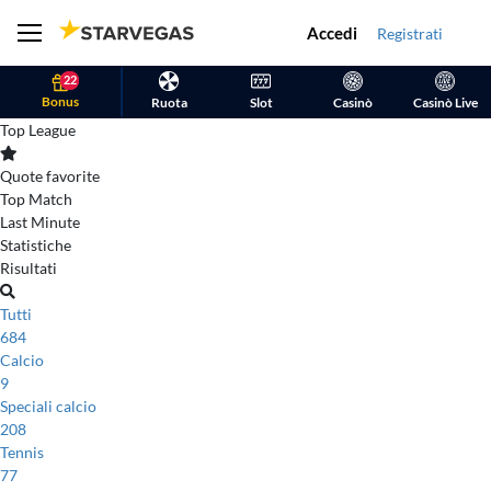
Accedi
Registrati
22
Bonus
Ruota
Slot
Casinò
Casinò Live
Top League
Quote favorite
Top Match
Last Minute
Statistiche
Risultati
Tutti
684
Calcio
9
Speciali calcio
208
Tennis
77