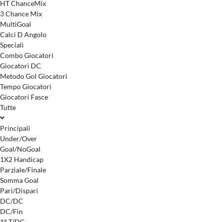
HT ChanceMix
3 Chance Mix
MultiGoal
Calci D Angolo
Speciali
Combo Giocatori
Giocatori DC
Metodo Gol Giocatori
Tempo Giocatori
Giocatori Fasce
Tutte
Principali
Under/Over
Goal/NoGoal
1X2 Handicap
Parziale/Finale
Somma Goal
Pari/Dispari
DC/DC
DC/Fin
1° T/DC