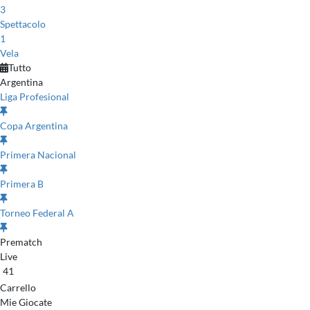
3
Spettacolo
1
Vela
Tutto
Argentina
Liga Profesional
Copa Argentina
Primera Nacional
Primera B
Torneo Federal A
Prematch
Live
41
Carrello
Mie Giocate