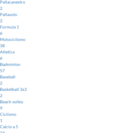
Pallacanestro
2
Pallavolo
2
Formula 1
6
Motociclismo
38
Atletica
6
Badminton
57
Baseball
2
Basketball 3x3
2
Beach volley
9
Ciclismo
1
Calcio a 5
24