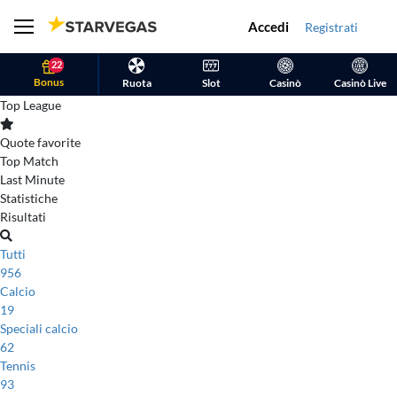
Accedi
Registrati
22
Bonus
Ruota
Slot
Casinò
Casinò Live
Top League
Quote favorite
Top Match
Last Minute
Statistiche
Risultati
Tutti
956
Calcio
19
Speciali calcio
62
Tennis
93