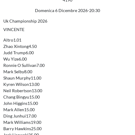
Domenica 6 Dicembre 2026
-
20:30
Uk Championship 2026
VINCENTE
Altro
1.01
Zhao Xintong
4.50
Judd Trump
6.00
Wu Yize
6.00
Ronnie O Sullivan
7.00
Mark Selby
8.00
Shaun Murphy
11.00
Kyren Wilson
13.00
Neil Robertson
13.00
Chang Bingyu
15.00
John Higgins
15.00
Mark Allen
15.00
Ding Junhui
17.00
Mark Williams
19.00
Barry Hawkins
25.00
Jack Lisowski
25.00