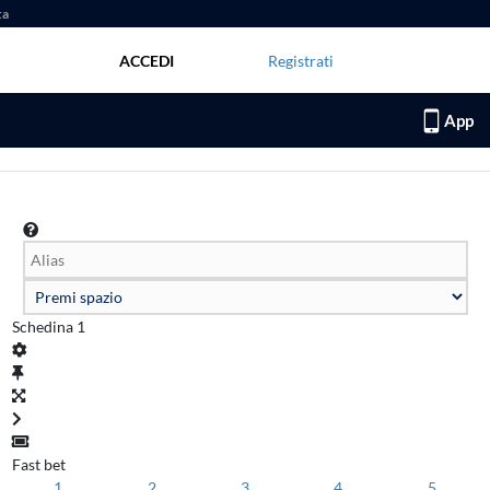
ta
ACCEDI
Registrati
App
Schedina
1
0
Fast bet
1
2
3
4
5