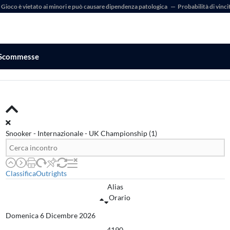
l Gioco è vietato ai minori e può causare dipendenza patologica
—
Probabilità di vinci
Scommesse
Snooker - Internazionale - UK Championship
(1)
Classifica
Outrights
Alias
Orario
Domenica 6 Dicembre 2026
4190