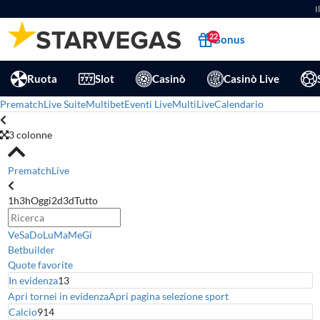
I
22
Bonus
Ruota
Slot
Casinò
Casinò Live
Prematch
Live Suite
Multibet
Eventi Live
MultiLive
Calendario
3 colonne
Prematch
Live
1h
3h
Oggi
2d
3d
Tutto
Ve
Sa
Do
Lu
Ma
Me
Gi
Betbuilder
Quote favorite
In evidenza
13
Apri tornei in evidenza
Apri pagina selezione sport
Calcio
914