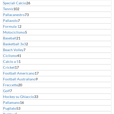
Speciali Calcio
26
Tennis
102
Pallacanestro
73
Pallavolo
7
Formula 1
2
Motociclismo
5
Baseball
21
Basketball 3x3
2
Beach Volley
7
Ciclismo
41
Calcio a 5
1
Cricket
17
Football Americano
17
Football Australiano
9
Freccette
20
Golf
7
Hockey su Ghiaccio
33
Pallamano
16
Pugilato
53