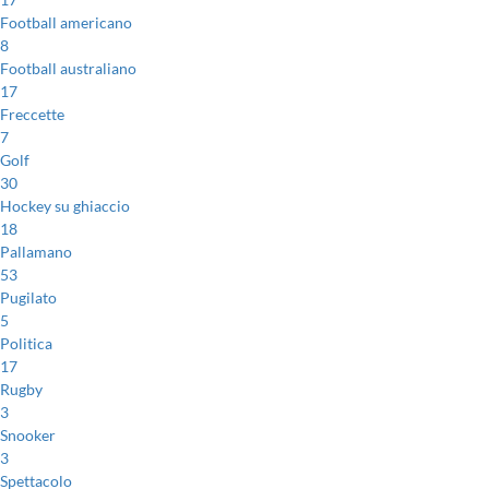
Football americano
8
Football australiano
17
Freccette
7
Golf
30
Hockey su ghiaccio
18
Pallamano
53
Pugilato
5
Politica
17
Rugby
3
Snooker
3
Spettacolo