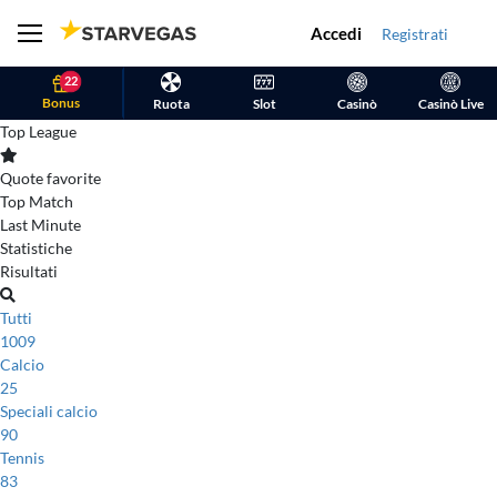
Accedi
Registrati
22
Bonus
Ruota
Slot
Casinò
Casinò Live
Top League
Quote favorite
Top Match
Last Minute
Statistiche
Risultati
Tutti
1009
Calcio
25
Speciali calcio
90
Tennis
83