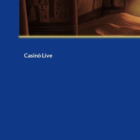
Casinò Live