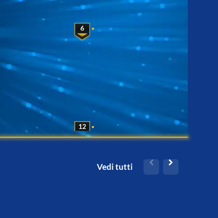
6
12
Vedi tutti