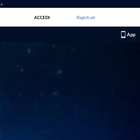
ta
ACCEDI
Registrati
App