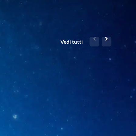
Vedi tutti