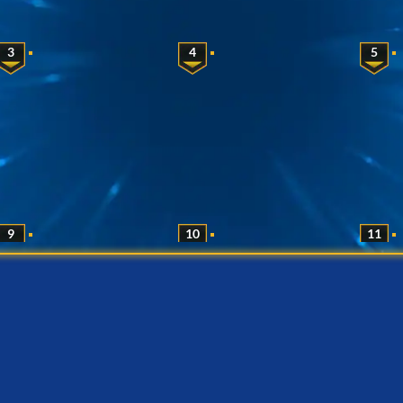
3
4
5
9
10
11