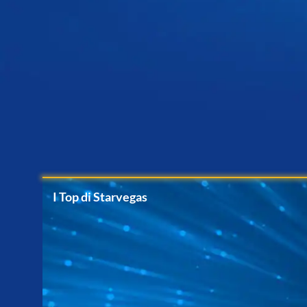
I Top di Starvegas