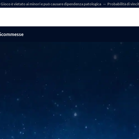
l Gioco è vietato ai minori e può causare dipendenza patologica
—
Probabilità di vinci
Scommesse