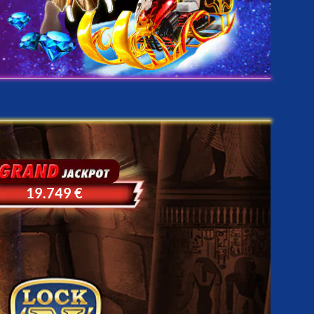
19.749 €