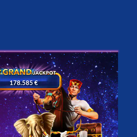
178.585 €