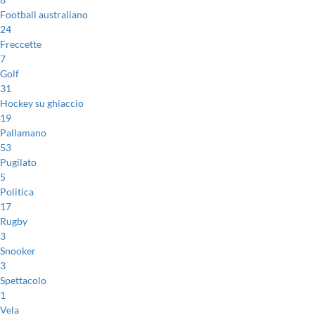
Football australiano
24
Freccette
7
Golf
31
Hockey su ghiaccio
19
Pallamano
53
Pugilato
5
Politica
17
Rugby
3
Snooker
3
Spettacolo
1
Vela