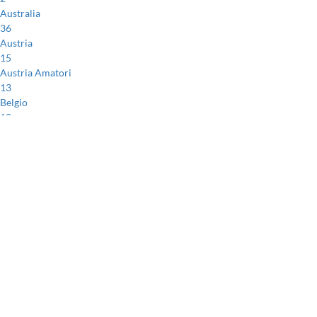
Australia
36
Austria
15
Austria Amatori
13
Belgio
10
Bolivia
4
Bosnia-Erzegovina
1
Brasile
51
GIOCARE RESPONSABILMENTE
Bulgaria
9
Giocare è più divertente se giochi in modo responsabile, fai in
Canada
modo che il gioco continui ad essere divertente. Per
assistenza e informazioni
clicca qui
.
1
Cile
La tua privacy e sicurezza sono la nostra priorità numero uno
12
qui su StarVegas. Proteggiamo il tuo account con una
Cina
tecnologia di sicurezza leader di mercato, e questo ci rende