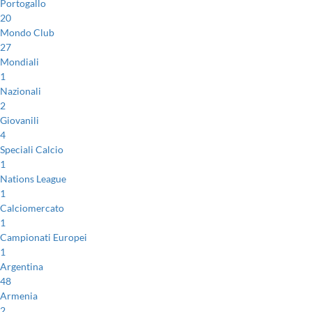
Portogallo
20
Mondo Club
27
Mondiali
1
Nazionali
2
Giovanili
4
Speciali Calcio
1
Nations League
1
Calciomercato
1
Campionati Europei
1
Argentina
48
Armenia
2