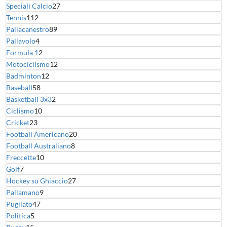
Speciali Calcio
27
Tennis
112
Pallacanestro
89
Pallavolo
4
Formula 1
2
Motociclismo
12
Badminton
12
Baseball
58
Basketball 3x3
2
Ciclismo
10
Cricket
23
Football Americano
20
Football Australiano
8
Freccette
10
Golf
7
Hockey su Ghiaccio
27
Pallamano
9
Pugilato
47
Politica
5