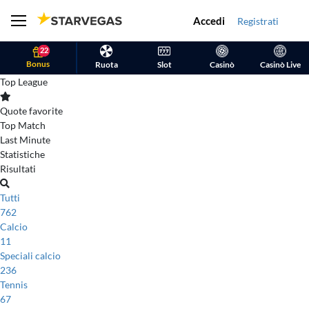
Accedi
Registrati
22
Bonus
Ruota
Slot
Casinò
Casinò Live
Top League
Quote favorite
Top Match
Last Minute
Statistiche
Risultati
Tutti
762
Calcio
11
Speciali calcio
236
Tennis
67