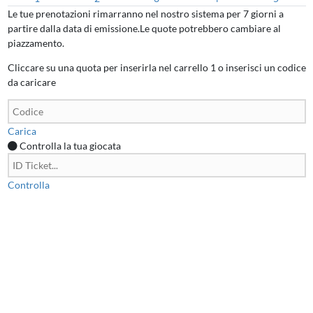
Le tue prenotazioni rimarranno nel nostro sistema per 7 giorni a
partire dalla data di emissione.Le quote potrebbero cambiare al
piazzamento.
Cliccare su una quota per inserirla nel carrello
1
o inserisci un codice
da caricare
Carica
Controlla la tua giocata
Controlla