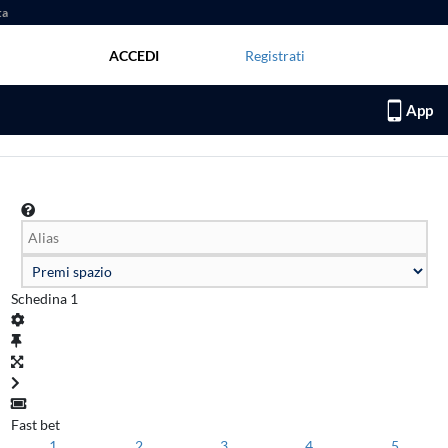
ta
ACCEDI
Registrati
App
Schedina
1
0
Fast bet
1
2
3
4
5