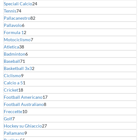
Speciali Calcio
24
Tennis
74
Pallacanestro
82
Pallavolo
6
Formula 1
2
Motociclismo
7
Atletica
38
Badminton
6
Baseball
71
Basketball 3x3
2
Ciclismo
9
Calcio a 5
1
Cricket
18
Football Americano
17
Football Australiano
8
Freccette
10
Golf
7
Hockey su Ghiaccio
27
Pallamano
9