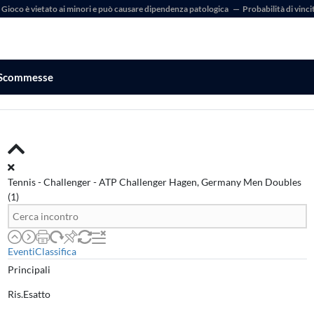
l Gioco è vietato ai minori e può causare dipendenza patologica
—
Probabilità di vinci
Scommesse
Tennis - Challenger - ATP Challenger Hagen, Germany Men Doubles
(1)
Eventi
Classifica
Principali
Ris.Esatto