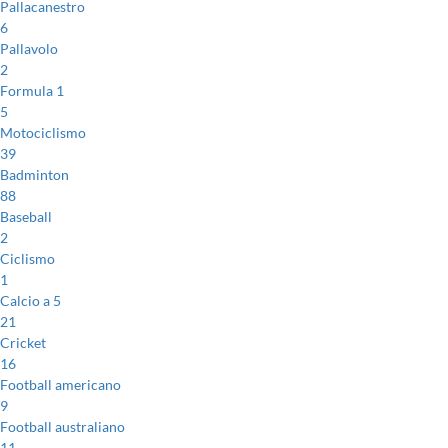
Pallacanestro
6
Pallavolo
2
Formula 1
5
Motociclismo
39
Badminton
88
Baseball
2
Ciclismo
1
Calcio a 5
21
Cricket
16
Football americano
9
Football australiano
11