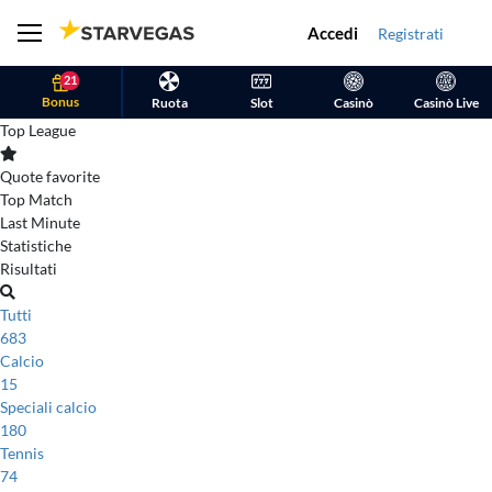
Accedi
Registrati
21
Bonus
Ruota
Slot
Casinò
Casinò Live
Top League
Quote favorite
Top Match
Last Minute
Statistiche
Risultati
Tutti
683
Calcio
15
Speciali calcio
180
Tennis
74