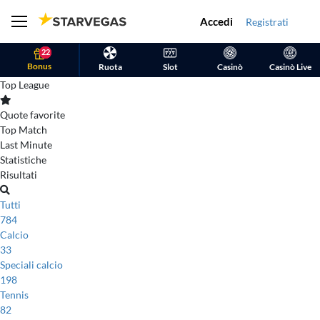
Accedi
Registrati
22
Bonus
Ruota
Slot
Casinò
Casinò Live
Top League
Quote favorite
Top Match
Last Minute
Statistiche
Risultati
Tutti
784
Calcio
33
Speciali calcio
198
Tennis
82