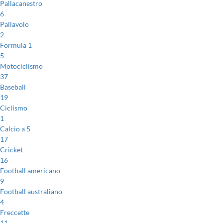
Pallacanestro
6
Pallavolo
2
Formula 1
5
Motociclismo
37
Baseball
19
Ciclismo
1
Calcio a 5
17
Cricket
16
Football americano
9
Football australiano
4
Freccette
11