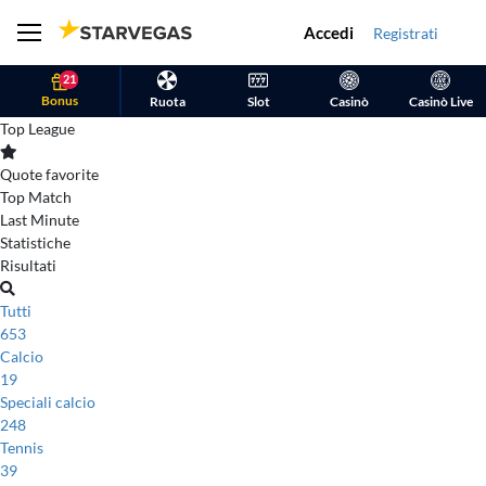
Accedi
Registrati
21
Bonus
Ruota
Slot
Casinò
Casinò Live
Top League
Quote favorite
Top Match
Last Minute
Statistiche
Risultati
Tutti
653
Calcio
19
Speciali calcio
248
Tennis
39