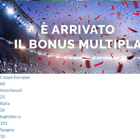
Coppe Europee
60
Amichevoli
21
Italia
26
Inghilterra
101
Spagna
10