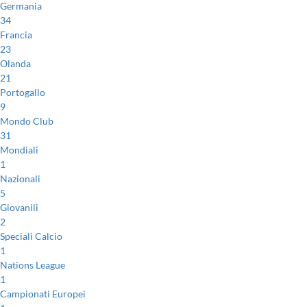
Germania
34
Francia
23
Olanda
21
Portogallo
9
Mondo Club
31
Mondiali
1
Nazionali
5
Giovanili
2
Speciali Calcio
1
Nations League
1
Campionati Europei