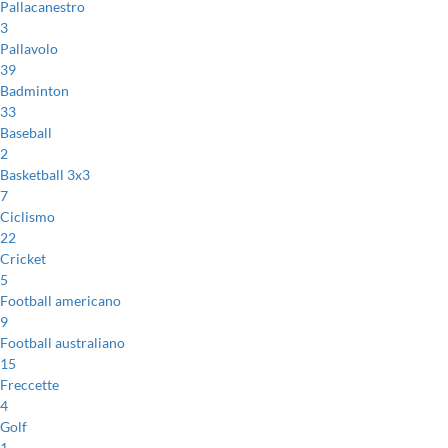
Pallacanestro
3
Pallavolo
39
Badminton
33
Baseball
2
Basketball 3x3
7
Ciclismo
22
Cricket
5
Football americano
9
Football australiano
15
Freccette
4
Golf
1