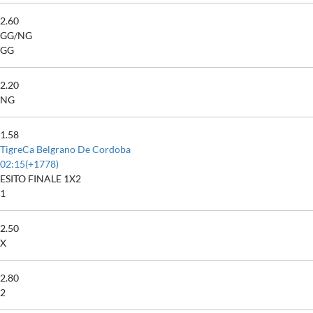
2.60
GG/NG
GG
2.20
NG
1.58
Tigre
Ca Belgrano De Cordoba
02:15
(+1778)
ESITO FINALE 1X2
1
2.50
X
2.80
2