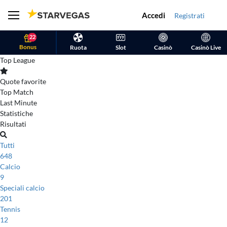
Accedi
Registrati
22
Bonus
Ruota
Slot
Casinò
Casinò Live
Top League
Quote favorite
Top Match
Last Minute
Statistiche
Risultati
Tutti
648
Calcio
9
Speciali calcio
201
Tennis
12