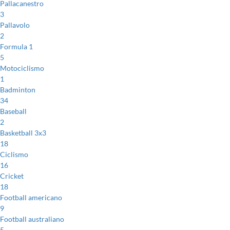
Pallacanestro
3
Pallavolo
2
Formula 1
5
Motociclismo
1
Badminton
34
Baseball
2
Basketball 3x3
18
Ciclismo
16
Cricket
18
Football americano
9
Football australiano
5