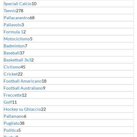
Speciali Calcio
10
Tennis
278
Pallacanestro
68
Pallavolo
3
Formula 1
2
Motociclismo
5
Badminton
7
Baseball
37
Basketball 3x3
2
Ciclismo
45
Cricket
22
Football Americano
18
Football Australiano
9
Freccette
12
Golf
11
Hockey su Ghiaccio
22
Pallamano
6
Pugilato
38
Politica
5