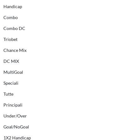
Handicap
Combo
Combo DC
Triobet
Chance Mix
DC MIX
MultiGoal
Speciali
Tutte
Principali
Under/Over
Goal/NoGoal
1X2 Handicap