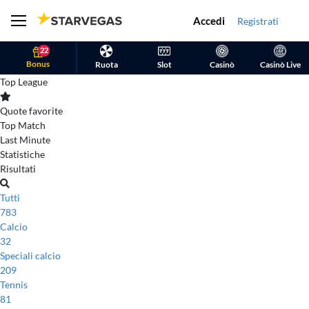
Accedi
Registrati
22
Bonus
Ruota
Slot
Casinò
Casinò Live
Top League
Quote favorite
Top Match
Last Minute
Statistiche
Risultati
Tutti
783
Calcio
32
Speciali calcio
209
Tennis
81