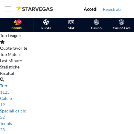
Accedi
Registrati
22
Bonus
Ruota
Slot
Casinò
Casinò Live
Top League
Quote favorite
Top Match
Last Minute
Statistiche
Risultati
Tutti
1125
Calcio
19
Speciali calcio
52
Tennis
23