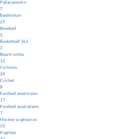
Pallacanestro
7
Badminton
25
Baseball
2
Basketball 3x3
3
Beach volley
12
Ciclismo
24
Cricket
8
Football americano
17
Football australiano
7
Hockey su ghiaccio
59
Pugilato
10