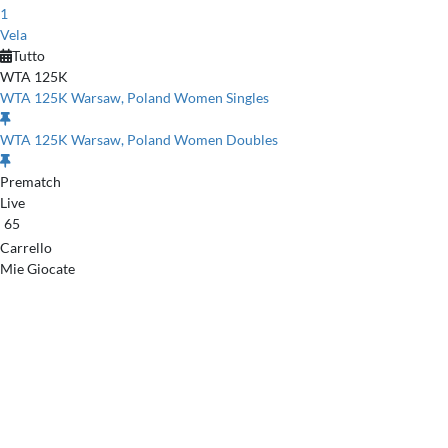
1
Vela
Tutto
WTA 125K
WTA 125K Warsaw, Poland Women Singles
WTA 125K Warsaw, Poland Women Doubles
Prematch
Live
65
Carrello
Mie Giocate