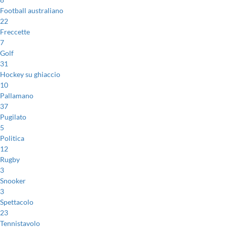
Football australiano
22
Freccette
7
Golf
31
Hockey su ghiaccio
10
Pallamano
37
Pugilato
5
Politica
12
Rugby
3
Snooker
3
Spettacolo
23
Tennistavolo