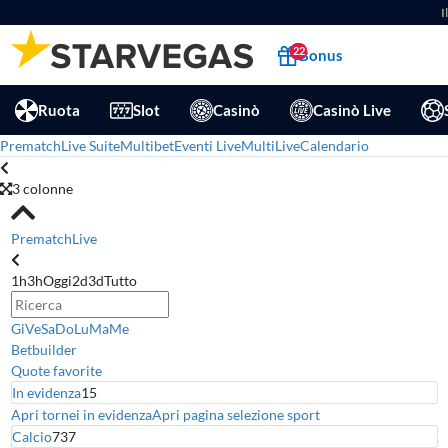
I
22
Bonus
Ruota
Slot
Casinò
Casinò Live
Prematch
Live Suite
Multibet
Eventi Live
MultiLive
Calendario
3 colonne
Prematch
Live
1h
3h
Oggi
2d
3d
Tutto
Gi
Ve
Sa
Do
Lu
Ma
Me
Betbuilder
Quote favorite
In evidenza
15
Apri tornei in evidenza
Apri pagina selezione sport
Calcio
737