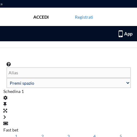
ta
ACCEDI
Registrati
App
Schedina
1
0
Fast bet
1
2
3
4
5