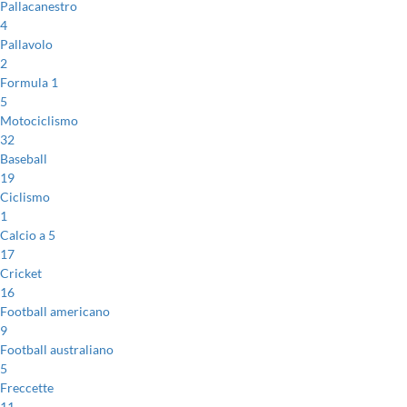
Pallacanestro
4
Pallavolo
2
Formula 1
5
Motociclismo
32
Baseball
19
Ciclismo
1
Calcio a 5
17
Cricket
16
Football americano
9
Football australiano
5
Freccette
11