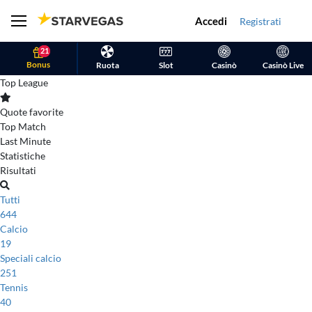
Accedi
Registrati
21
Bonus
Ruota
Slot
Casinò
Casinò Live
Top League
Quote favorite
Top Match
Last Minute
Statistiche
Risultati
Tutti
644
Calcio
19
Speciali calcio
251
Tennis
40