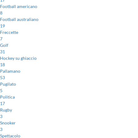
Football americano
8
Football australiano
19
Freccette
7
Golf
31
Hockey su ghiaccio
18
Pallamano
53
Pugilato
5
Politica
17
Rugby
3
Snooker
3
Spettacolo