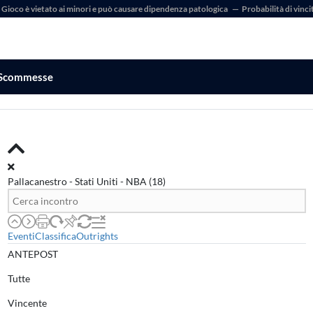
l Gioco è vietato ai minori e può causare dipendenza patologica
—
Probabilità di vinci
Scommesse
Pallacanestro - Stati Uniti - NBA
(18)
Eventi
Classifica
Outrights
ANTEPOST
Tutte
Vincente