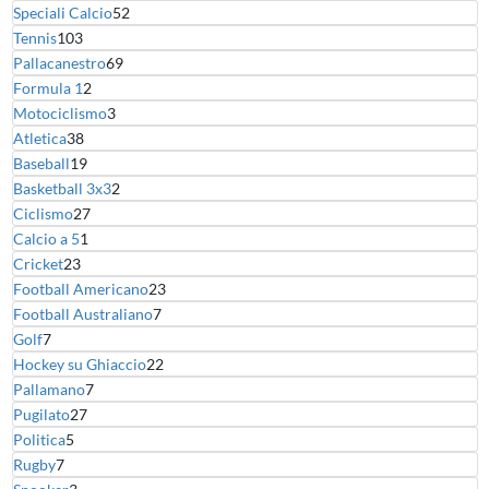
Speciali Calcio
52
Tennis
103
Pallacanestro
69
Formula 1
2
Motociclismo
3
Atletica
38
Baseball
19
Basketball 3x3
2
Ciclismo
27
Calcio a 5
1
Cricket
23
Football Americano
23
Football Australiano
7
Golf
7
Hockey su Ghiaccio
22
Pallamano
7
Pugilato
27
Politica
5
Rugby
7