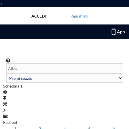
ta
ACCEDI
Registrati
App
Schedina
1
0
Fast bet
1
2
3
4
5