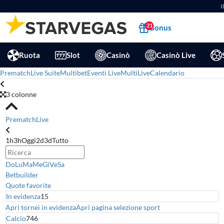
I
21
Bonus
Ruota
Slot
Casinò
Casinò Live
Prematch
Live Suite
Multibet
Eventi Live
MultiLive
Calendario
3 colonne
Prematch
Live
1h
3h
Oggi
2d
3d
Tutto
Do
Lu
Ma
Me
Gi
Ve
Sa
Betbuilder
Quote favorite
In evidenza
15
Apri tornei in evidenza
Apri pagina selezione sport
Calcio
746