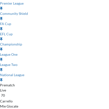
Premier League
Community Shield
FA Cup
EFL Cup
Championship
League One
League Two
National League
Prematch
Live
70
Carrello
Mie Giocate