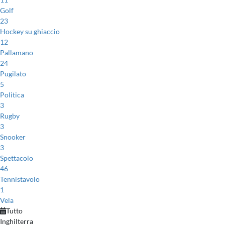
Golf
23
Hockey su ghiaccio
12
Pallamano
24
Pugilato
5
Politica
3
Rugby
3
Snooker
3
Spettacolo
46
Tennistavolo
1
Vela
Tutto
Inghilterra