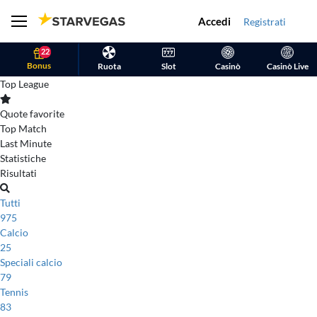
Accedi
Registrati
22
Bonus
Ruota
Slot
Casinò
Casinò Live
Top League
Quote favorite
Top Match
Last Minute
Statistiche
Risultati
Tutti
975
Calcio
25
Speciali calcio
79
Tennis
83