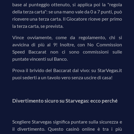
base al punteggio ottenuto, si applica poi la "regola
della terza carta": se una mano vale da 0 a 7 punti, può
ricevere una terza carta. Il Giocatore riceve per primo
la terza carta, se prevista.
Vince ovviamente, come da regolamento, chi si
avvicina di più al 9! Inoltre, con No Commission
Speed Baccarat non ci sono commissioni sulle
puntate vincenti sul Banco.
Prova il brivido del Baccarat dal vivo: su StarVegas.it
puoi sederti a un tavolo vero senza uscire di casa!
Divertimento sicuro su Starvegas: ecco perché
Scegliere Starvegas significa puntare sulla sicurezza e
il divertimento. Questo casinò online è tra i più