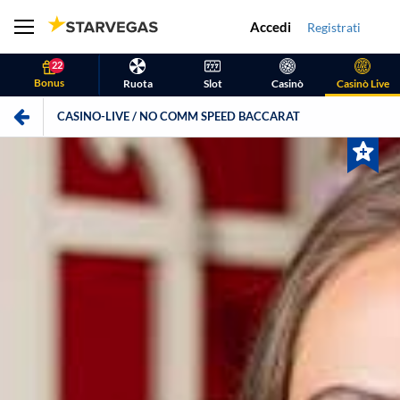
Accedi
Registrati
22
Bonus
Ruota
Slot
Casinò
Casinò Live
CASINO-LIVE / NO COMM SPEED BACCARAT