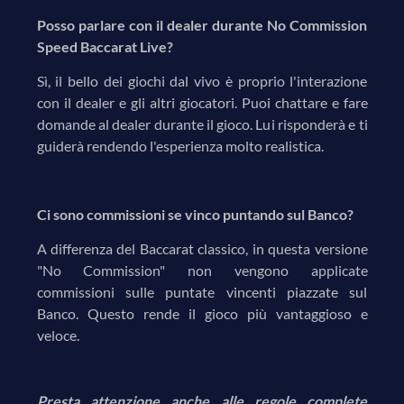
Posso parlare con il dealer durante No Commission
Speed Baccarat Live?
Sì, il bello dei giochi dal vivo è proprio l'interazione
con il dealer e gli altri giocatori. Puoi chattare e fare
domande al dealer durante il gioco. Lui risponderà e ti
guiderà rendendo l'esperienza molto realistica.
Ci sono commissioni se vinco puntando sul Banco?
A differenza del Baccarat classico, in questa versione
"No Commission" non vengono applicate
commissioni sulle puntate vincenti piazzate sul
Banco. Questo rende il gioco più vantaggioso e
veloce.
Presta attenzione anche alle regole complete