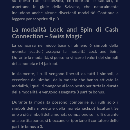
Su questi rulli sostanziosi, corroboranti e salutari, ti
aspettano le gioie della Svizzera, che naturalmente
includono anche alcune divertenti modalità! Continua a
leggere per scoprire di più.
La modalità Lock and Spin di Cash
Connection – Swiss Magic
La comparsa nel gioco base di almeno 6 simboli della
moneta (scatter) assegna la modalità Lock and Spin.
Durante la modalità, si possono vincere i valori dei simboli
della moneta e i 4 jackpot.
Inizialmente, i rulli vengono liberati da tutti i simboli, a
eccezione dei simboli della moneta che hanno attivato la
modalità, i quali rimangono al loro posto per tutta la durata
della modalità, e vengono assegnate 3 partite bonus.
Durante la modalità possono comparire sui rulli solo i
simboli della moneta e della moneta jackpot (scatter). Se
uno o più simboli della moneta compaiono sui rulli durante
una partita bonus, si bloccano e riportano il contatore delle
partite bonus a 3.