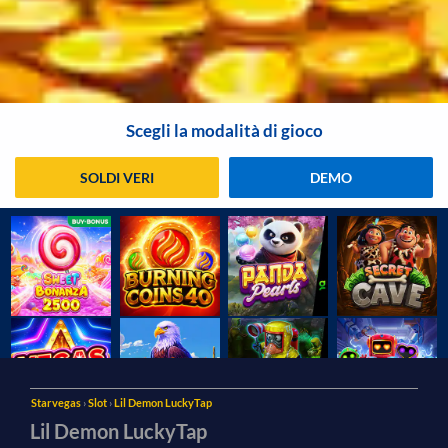
Scegli la modalità di gioco
SOLDI VERI
DEMO
Starvegas
›
Slot
›
Lil Demon LuckyTap
Lil Demon LuckyTap