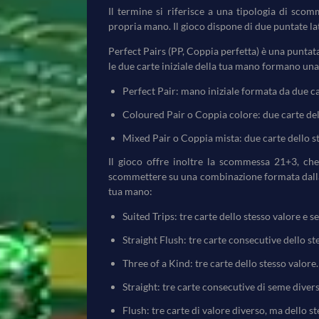
Il termine si riferisce a una tipologia di scomm
propria mano. Il gioco dispone di due puntate lat
Perfect Pairs (PP, Coppia perfetta) è una puntata
le due carte iniziale della tua mano formano un
Perfect Pair: mano iniziale formata da due ca
Coloured Pair o Coppia colore: due carte dell
Mixed Pair o Coppia mista: due carte dello st
Il gioco offre inoltre la scommessa 21+3, che
scommettere su una combinazione formata dalla ca
tua mano:
Suited Trips: tre carte dello stesso valore e s
Straight Flush: tre carte consecutive dello st
Three of a Kind: tre carte dello stesso valore.
Straight: tre carte consecutive di seme divers
Flush: tre carte di valore diverso, ma dello s