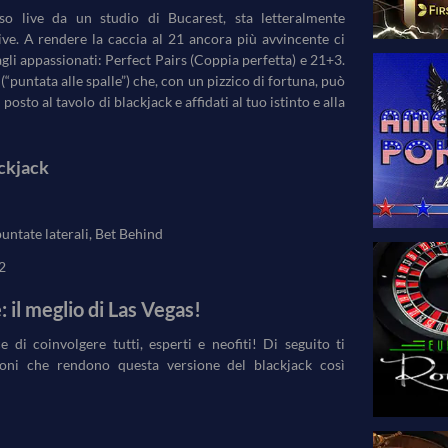
so live da un studio di Bucarest, sta letteralmente
ive. A rendere la caccia al 21 ancora più avvincente ci
li appassionati: Perfect Pairs (Coppia perfetta) e 21+3.
(“puntata alle spalle”) che, con un pizzico di fortuna, può
osto al tavolo di blackjack e affidati al tuo istinto e alla
ackjack
untate laterali, Bet Behind
2
: il meglio di Las Vegas!
i coinvolgere tutti, esperti e neofiti! Di seguito ti
zioni che rendono questa versione del blackjack così