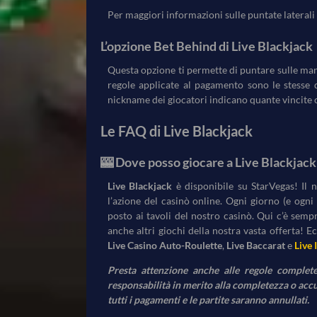
Per maggiori informazioni sulle puntate laterali 
L’opzione Bet Behind di Live Blackjack
Questa opzione ti permette di puntare sulle mani 
regole applicate al pagamento sono le stesse d
nickname dei giocatori indicano quante vincite c
Le FAQ di Live Blackjack
🎰 Dove posso giocare a Live Blackjack
Live Blackjack
è disponibile su StarVegas! Il n
l’azione del casinò online. Ogni giorno (e ogni 
posto ai tavoli del nostro casinò. Qui c’è semp
anche altri giochi della nostra vasta offerta! E
Live Casino Auto-Roulette
,
Live Baccarat
e
Live
Presta attenzione anche alle regole complete 
responsabilità in merito alla completezza o accu
tutti i pagamenti e le partite saranno annullati.