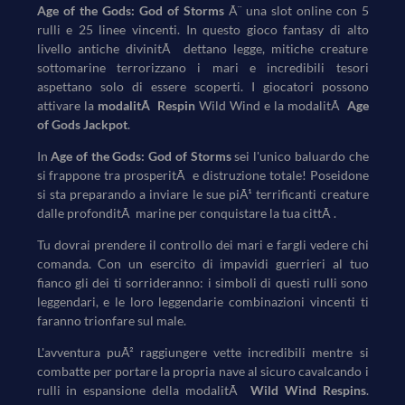
Age of the Gods: God of Storms
Ã¨ una slot online con 5
rulli e 25 linee vincenti. In questo gioco fantasy di alto
livello antiche divinitÃ dettano legge, mitiche creature
sottomarine terrorizzano i mari e incredibili tesori
aspettano solo di essere scoperti. I giocatori possono
attivare la
modalitÃ Respin
Wild Wind e la modalitÃ
Age
of Gods Jackpot
.
In
Age of the Gods: God of Storms
sei l'unico baluardo che
si frappone tra prosperitÃ e distruzione totale! Poseidone
si sta preparando a inviare le sue piÃ¹ terrificanti creature
dalle profonditÃ marine per conquistare la tua cittÃ .
Tu dovrai prendere il controllo dei mari e fargli vedere chi
comanda. Con un esercito di impavidi guerrieri al tuo
fianco gli dei ti sorrideranno: i simboli di questi rulli sono
leggendari, e le loro leggendarie combinazioni vincenti ti
faranno trionfare sul male.
L'avventura puÃ² raggiungere vette incredibili mentre si
combatte per portare la propria nave al sicuro cavalcando i
rulli in espansione della modalitÃ
Wild Wind Respins
.