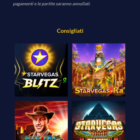
pagamenti e le partite saranno annullati.
Consigliati