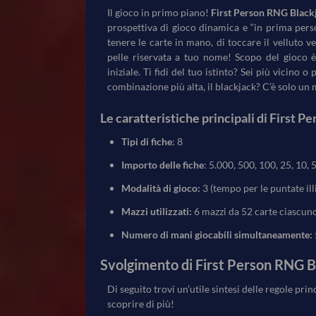
Il gioco in primo piano!
First Person RNG Black
prospettiva di gioco dinamica e “in prima perso
tenere le carte in mano, di toccare il velluto 
pelle riservata a tuo nome! Scopo del gioco 
iniziale. Ti fidi del tuo istinto? Sei più vicino 
combinazione più alta, il blackjack? C’è solo un
Le caratteristiche principali di First 
Tipi di fiche
: 8
Importo delle fiche
: 5.000, 500, 100, 25, 10, 5
Modalità di gioco:
3 (tempo per le puntate il
Mazzi utilizzati:
6 mazzi da 52 carte ciascun
Numero di mani giocabili simultaneamente:
Svolgimento di First Person RNG B
Di seguito trovi un’utile sintesi delle regole pri
scoprire di più!