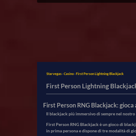
Starvegas
›
Casino
›
First Person Lightning Blackjack
First Person Lightning Blackjac
First Person RNG Blackjack: gioca 
Il blackjack più immersivo di sempre nel nostro
First Person RNG Blackjack è un gioco di blackja
in prima persona e dispone di tre modalità di g