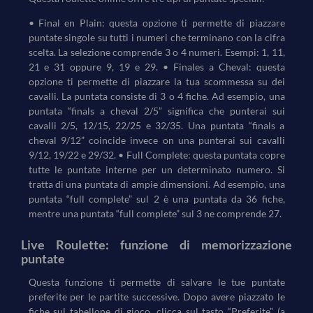
• Final en Plain: questa opzione ti permette di piazzare
puntate singole su tutti i numeri che terminano con la cifra
scelta. La selezione comprende 3 o 4 numeri. Esempi: 1, 11,
21 e 31 oppure 9, 19 e 29. • Finales a Cheval: questa
opzione ti permette di piazzare la tua scommessa su dei
cavalli. La puntata consiste di 3 o 4 fiche. Ad esempio, una
puntata “finals a cheval 2/5” significa che punterai sui
cavalli 2/5, 12/15, 22/25 e 32/35. Una puntata “finals a
cheval 9/12” coincide invece on una punterai sui cavalli
9/12, 19/22 e 29/32. • Full Complete: questa puntata copre
tutte le puntate interne per un determinato numero. Si
tratta di una puntata di ampie dimensioni. Ad esempio, una
puntata “full complete” sul 2 è una puntata da 36 fiche,
mentre una puntata “full complete” sul 3 ne comprende 27.
Live Roulette: funzione di memorizzazione
puntate
Questa funzione ti permette di salvare le tue puntate
preferite per le partite successive. Dopo avere piazzato le
fiche sul tabellone di gioco, clicca sul tasto “Preferite” (a