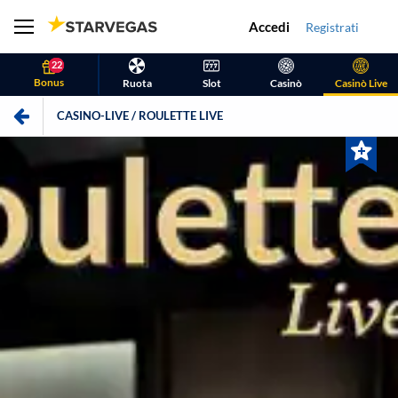
Accedi
Registrati
22
Bonus
Ruota
Slot
Casinò
Casinò Live
CASINO-LIVE / ROULETTE LIVE