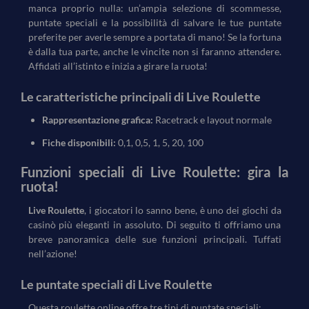
manca proprio nulla: un’ampia selezione di scommesse,
puntate speciali e la possibilità di salvare le tue puntate
preferite per averle sempre a portata di mano! Se la fortuna
è dalla tua parte, anche le vincite non si faranno attendere.
Affidati all’istinto e inizia a girare la ruota!
Le caratteristiche principali di Live Roulette
Rappresentazione grafica:
Racetrack e layout normale
Fiche disponibili:
0,1, 0,5, 1, 5, 20, 100
Funzioni speciali di Live Roulette: gira la
ruota!
Live Roulette
, i giocatori lo sanno bene, è uno dei giochi da
casinò più eleganti in assoluto. Di seguito ti offriamo una
breve panoramica delle sue funzioni principali. Tuffati
nell’azione!
Le puntate speciali di Live Roulette
Questa roulette online offre tre tipi di puntate speciali: