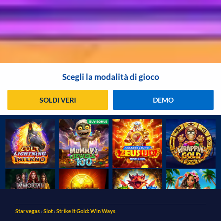
Scegli la modalità di gioco
SOLDI VERI
DEMO
Starvegas
›
Slot
›
Strike It Gold: Win Ways