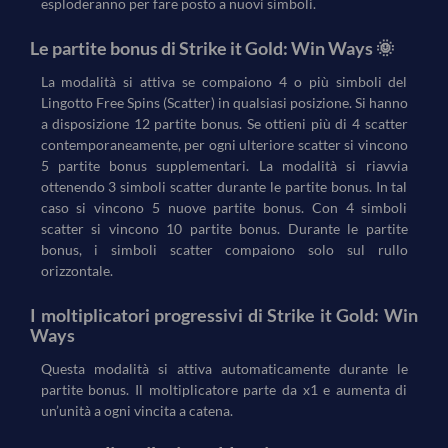
esploderanno per fare posto a nuovi simboli.
Le partite bonus di Strike it Gold: Win Ways 🌞
La modalità si attiva se compaiono 4 o più simboli del
Lingotto Free Spins (Scatter) in qualsiasi posizione. Si hanno
a disposizione 12 partite bonus. Se ottieni più di 4 scatter
contemporaneamente, per ogni ulteriore scatter si vincono
5 partite bonus supplementari. La modalità si riavvia
ottenendo 3 simboli scatter durante le partite bonus. In tal
caso si vincono 5 nuove partite bonus. Con 4 simboli
scatter si vincono 10 partite bonus. Durante le partite
bonus, i simboli scatter compaiono solo sul rullo
orizzontale.
I moltiplicatori progressivi di Strike it Gold: Win
Ways
Questa modalità si attiva automaticamente durante le
partite bonus. Il moltiplicatore parte da x1 e aumenta di
un’unità a ogni vincita a catena.