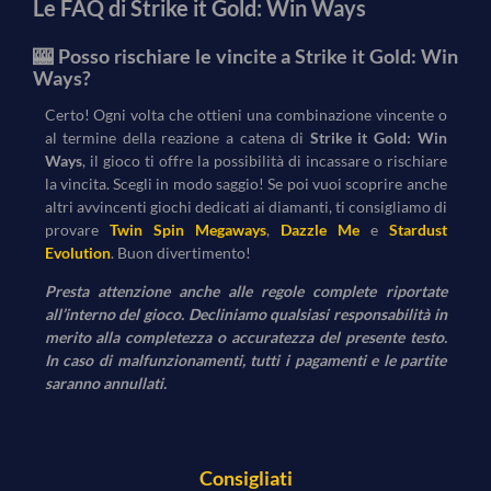
Le FAQ di Strike it Gold: Win Ways
🎰 Posso rischiare le vincite a Strike it Gold: Win
Ways?
Certo! Ogni volta che ottieni una combinazione vincente o
al termine della reazione a catena di
Strike it Gold: Win
Ways
, il gioco ti offre la possibilità di incassare o rischiare
la vincita. Scegli in modo saggio! Se poi vuoi scoprire anche
altri avvincenti giochi dedicati ai diamanti, ti consigliamo di
provare
Twin Spin Megaways
,
Dazzle Me
e
Stardust
Evolution
. Buon divertimento!
Presta attenzione anche alle regole complete riportate
all’interno del gioco. Decliniamo qualsiasi responsabilità in
merito alla completezza o accuratezza del presente testo.
In caso di malfunzionamenti, tutti i pagamenti e le partite
saranno annullati.
Consigliati